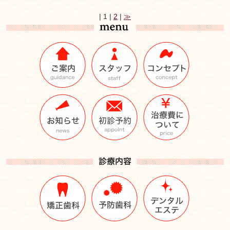
| 1 |
2
|
≫