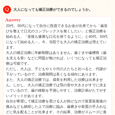
大人になっても矯正治療ができるのでしょうか。
20代、30代になって自分に投資できるお金が出来てから「歯並
びを整えて口元のコンプレックスを無くしたい」と矯正治療を
始める人、「老後も健康な口元を保てるように」と40代、50代
になって始める人－。今、当院でも大人の矯正治療は増えてい
ます。
大人の矯正治療に年齢制限はありません。歯ぐきや歯槽骨（歯
を支える骨）などに問題が無ければ、いくつになっても矯正治
療は可能です。
ただし、大人は、子どもや１０代の人たちと比べると、代謝が
下がっているので、治療期間は長くなる傾向にあります。
また、大人の矯正治療では、成長を利用した治療は出来ませ
ん。しかし、大人の矯正治療では顎の形や大きさがすでに決ま
っているので、歯の移動を予測しやすく、治療計画がたてやす
いメリットがあります。
自分が希望して矯正治療を受ける人が殆どなので装置装着後の
痛みなども納得した上で治療に臨み、歯磨きや装置の手入れな
どに気を配ることが出来ます。その結果、治療がスムーズに進