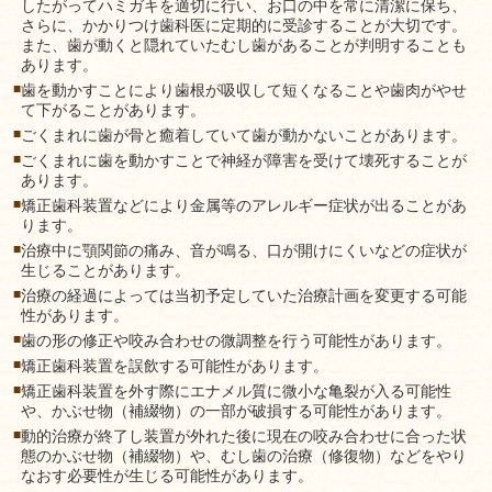
したがってハミガキを適切に行い、お口の中を常に清潔に保ち、
さらに、かかりつけ歯科医に定期的に受診することが大切です。
また、歯が動くと隠れていたむし歯があることが判明することも
あります。
■
歯を動かすことにより歯根が吸収して短くなることや歯肉がやせ
て下がることがあります。
■
ごくまれに歯が骨と癒着していて歯が動かないことがあります。
■
ごくまれに歯を動かすことで神経が障害を受けて壊死することが
あります。
■
矯正歯科装置などにより金属等のアレルギー症状が出ることがあ
ります。
■
治療中に顎関節の痛み、音が鳴る、口が開けにくいなどの症状が
生じることがあります。
■
治療の経過によっては当初予定していた治療計画を変更する可能
性があります。
■
歯の形の修正や咬み合わせの微調整を行う可能性があります。
■
矯正歯科装置を誤飲する可能性があります。
■
矯正歯科装置を外す際にエナメル質に微小な亀裂が入る可能性
や、かぶせ物（補綴物）の一部が破損する可能性があります。
■
動的治療が終了し装置が外れた後に現在の咬み合わせに合った状
態のかぶせ物（補綴物）や、むし歯の治療（修復物）などをやり
なおす必要性が生じる可能性があります。