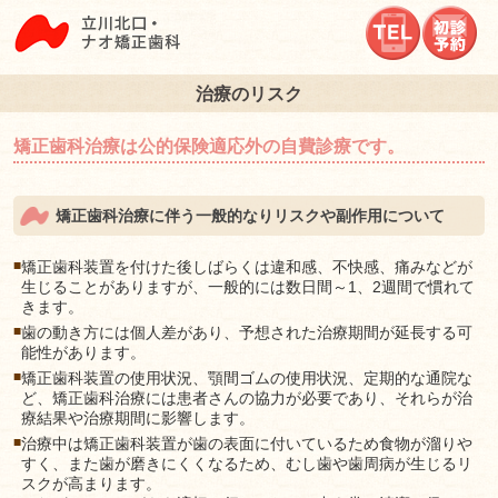
立川北口ナオ矯正歯
治療のリスク
矯正歯科治療は公的保険適応外の自費診療です。
矯正歯科治療に伴う一般的なりリスクや副作用について
■
矯正歯科装置を付けた後しばらくは違和感、不快感、痛みなどが
生じることがありますが、一般的には数日間～1、2週間で慣れて
きます。
■
歯の動き方には個人差があり、予想された治療期間が延長する可
能性があります。
■
矯正歯科装置の使用状況、顎間ゴムの使用状況、定期的な通院な
ど、矯正歯科治療には患者さんの協力が必要であり、それらが治
療結果や治療期間に影響します。
■
治療中は矯正歯科装置が歯の表面に付いているため食物が溜りや
すく、また歯が磨きにくくなるため、むし歯や歯周病が生じるリ
スクが高まります。